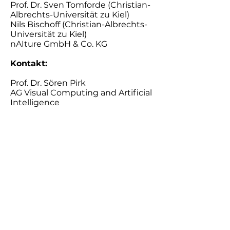
Prof. Dr. Sven Tomforde (Christian-
Albrechts-Universität zu Kiel)
Nils Bischoff (Christian-Albrechts-
Universität zu Kiel)
nAIture GmbH & Co. KG​​​
Kontakt:
​Prof. Dr. Sören Pirk
AG Visual Computing and Artificial
Intelligence
Institut für Informatik
Technische Fakultät
Christian-Albrechts-Universität zu
Kiel
Tel:
+49 431 880-7064
E-Mail:
sp@informatik.uni-kiel.de
​Prof. Dr.-Ing. Sven Tomforde
AG Intelligente Systeme
Institut für Informatik,
Technische Fakultät
Christian-Albrechts-Universität zu
Kiel